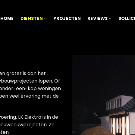
HOME
DIENSTEN
PROJECTEN
REVIEWS
SOLLIC
en groter is dan het
euwbouwprojecten lopen. Of
ee-onder-een-kap woningen
ebben veel ervaring met de
ring. LK Elektra is in de
 nieuwbouwprojecten. Zo
hten.