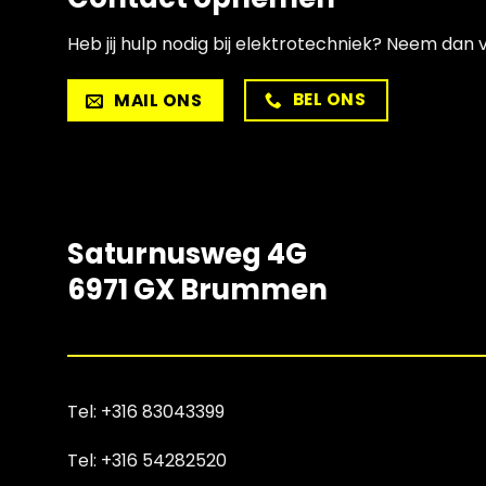
Heb jij hulp nodig bij
elektrotechniek
? Neem dan vr
BEL ONS
MAIL ONS
Saturnusweg 4G
6971 GX Brummen
Tel:
+316 83043399
Tel:
+316 54282520