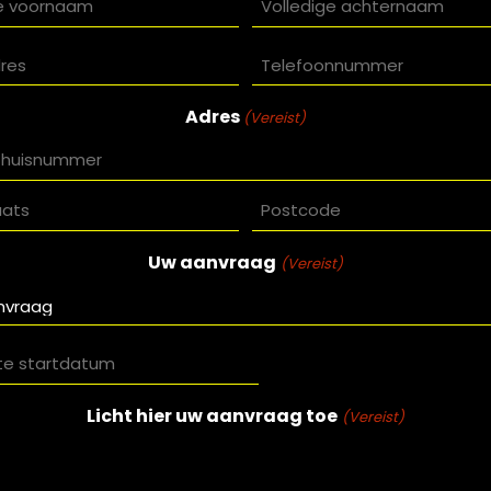
am
Achternaam
E-
Telefoo
mailadres
(Vereist)
(Vereist)
Adres
(Vereist)
ats
Postcode
mer
Uw aanvraag
(Vereist)
Datum
Licht hier uw aanvraag toe
(Vereist)